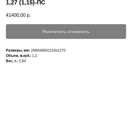
1,27 (1,15)-ПС
41400,00
р.
Рассчитать стоимость
Размеры, мм:
2860х680/1118х1270
Объем, м.куб.:
1,2
Вес, т.:
2,94