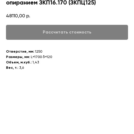
опиранием ЗКП16.170 (ЗКПЦ125)
48110,00
р.
Рассчитать стоимость
Отверстие, мм:
1250
Размеры, мм:
L=1700 δ=120
Объем, м.куб.:
1,43
Вес, т.:
3,6